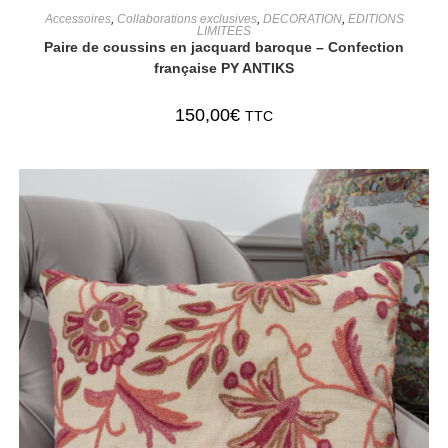
AJOUTER AU PANIER
Accessoires
,
Collaborations exclusives
,
DECORATION
,
EDITIONS
LIMITEES
Paire de coussins en jacquard baroque – Confection
française PY ANTIKS
150,00
€
TTC