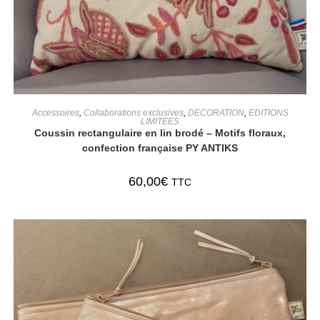
AJOUTER AU PANIER
Accessoires
,
Collaborations exclusives
,
DECORATION
,
EDITIONS
LIMITEES
Coussin rectangulaire en lin brodé – Motifs floraux,
confection française PY ANTIKS
60,00
€
TTC