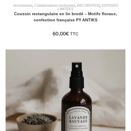
AJOUTER AU PANIER
Accessoires
,
Collaborations exclusives
,
DECORATION
,
EDITIONS
LIMITEES
Coussin rectangulaire en lin brodé – Motifs floraux,
confection française PY ANTIKS
60,00
€
TTC