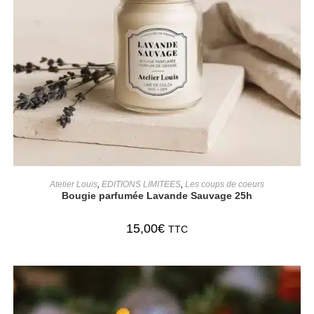
AJOUTER AU PANIER
Atelier Louis
,
EDITIONS LIMITEES
,
Les coups de coeurs
Bougie parfumée Lavande Sauvage 25h
15,00
€
TTC